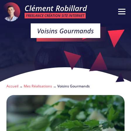
Clément Robillard
FREELANCE CRÉATION SITE INTERNET
Voisins Gourmands
Accueil
→
Mes Réalisations
→
Voisins Gourmands