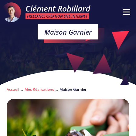
Clément Robillard
FREELANCE CRÉATION SITE INTERNET
Maison Garnier
Accueil
→
Mes Réalisations
→
Maison Garnier