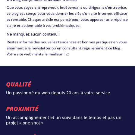
Que vous soyez entrepreneur, indépendant ou dirigeant d’entreprise,
ce blog est conçu pour vous donner les clés d’un site Internet efficace
et rentable. Chaque article est pensé pour vous apporter une réponse
claire et actionnable à vos problématiques.
Ne manquez aucun contenu !
Restez informé des nouvelles tendances et bonnes pratiques en vous
abonnant à la newsletter ou en consultant régulièrement ce blog.
Votre site web mérite le meilleur ! 📈
QUALITÉ
Un passionné du web depuis 20 ans à votre service
PROXIMITÉ
Un accompagnement et un suivi dans le temps et pas un
projet « one shot »