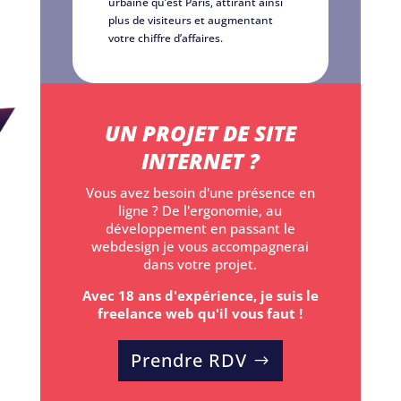
urbaine qu’est Paris, attirant ainsi
plus de visiteurs et augmentant
votre chiffre d’affaires.
UN PROJET DE SITE
INTERNET ?
Vous avez besoin d'une présence en
ligne ? De l'ergonomie, au
développement en passant le
webdesign je vous accompagnerai
dans votre projet.
Avec 18 ans d'expérience, je suis le
freelance web qu'il vous faut !
Prendre RDV