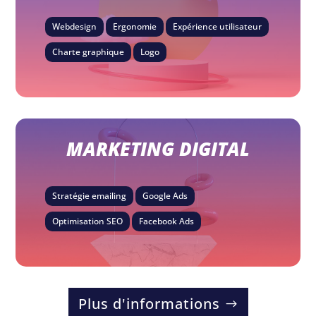
Webdesign
Ergonomie
Expérience utilisateur
Charte graphique
Logo
MARKETING DIGITAL
Stratégie emailing
Google Ads
Optimisation SEO
Facebook Ads
Plus d'informations