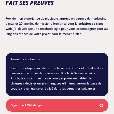
FAIT SES PREUVES
Fort de mon expérience de plusieurs années en agence de marketing
digital et 20 années de missions freelance pour la
création de sites
web
, j’ai développé une méthodologie pour vous accompagner tout au
long des étapes de votre projet pour le mener à bien.
PASSIONNÉ
Recueil de vos besoins
C’est une étape cruciale : sur la base de votre brief initial je dois
cerner votre projet dans tous ses détails. À l’issue de cette
étude, je suis en mesure de vous proposer un cahier des
charges / devis et un planning, ces éléments seront la base de
tout le travail qui sera réalisé dans les semaines suivantes.
Ergnomie & Webdesign