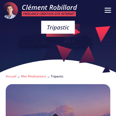
Clément Robillard
FREELANCE CRÉATION SITE INTERNET
Tripastic
Accueil
→
Mes Réalisations
→
Tripastic