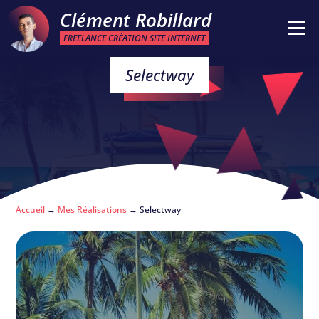
Clément Robillard
FREELANCE CRÉATION SITE INTERNET
Selectway
Accueil
→
Mes Réalisations
→
Selectway