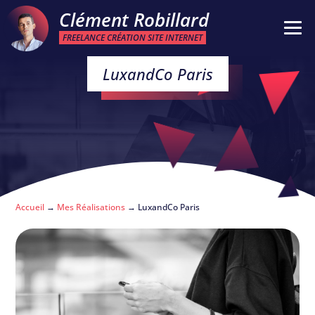
Clément Robillard
FREELANCE CRÉATION SITE INTERNET
LuxandCo Paris
Accueil
→
Mes Réalisations
→
LuxandCo Paris