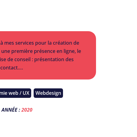
 à mes services pour la création de
c une première présence en ligne, le
prise de conseil : présentation des
 contact….
mie web / UX
Webdesign
ANNÉE :
2020