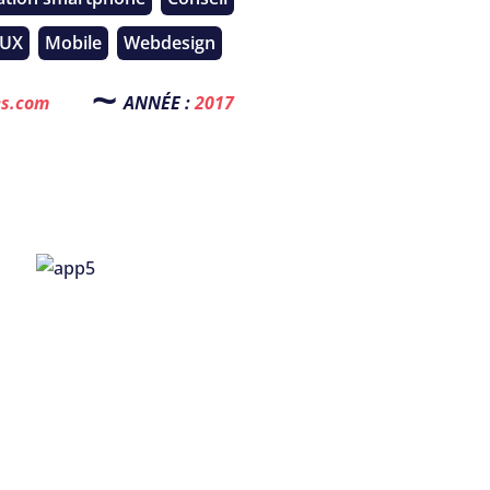
 UX
Mobile
Webdesign
es.com
ANNÉE :
2017