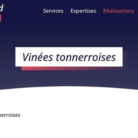
d
Services
Expertises
Réalisations
Vinées tonnerroises
nerroises