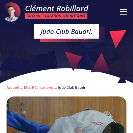
Clément Robillard
FREELANCE CRÉATION SITE INTERNET
Judo Club Baudri.
Accueil
→
Mes Réalisations
→
Judo Club Baudri.