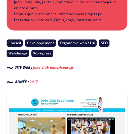
Judo, Baby judo, Ju-jitsu, Gym tonique, Danse et des Séjours
en été & hiver.
Depuis quelques années j’effectue divers projets pour
l’association : Site web, Flyers, Logo, Cartes de visite…
Conseil
Développement
Ergonomie web / UX
SEO
Webdesign
Wordpress
SITE WEB :
judo-club-baudricourt.fr
ANNÉE :
2017