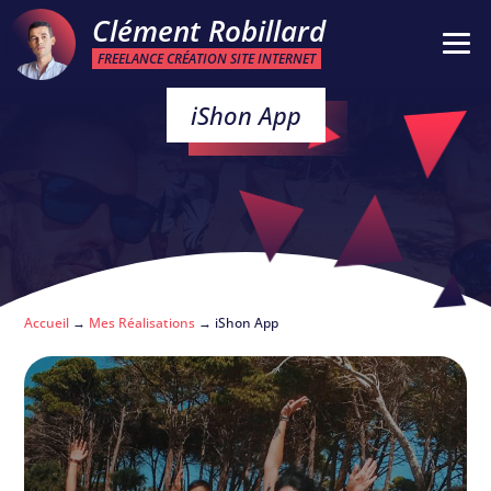
Clément Robillard
FREELANCE CRÉATION SITE INTERNET
iShon App
Accueil
→
Mes Réalisations
→
iShon App