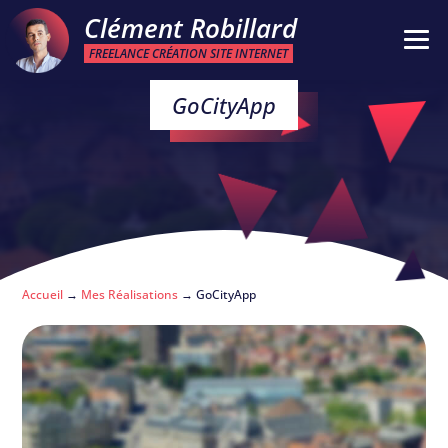
Clément Robillard
FREELANCE CRÉATION SITE INTERNET
GoCityApp
Accueil
→
Mes Réalisations
→
GoCityApp