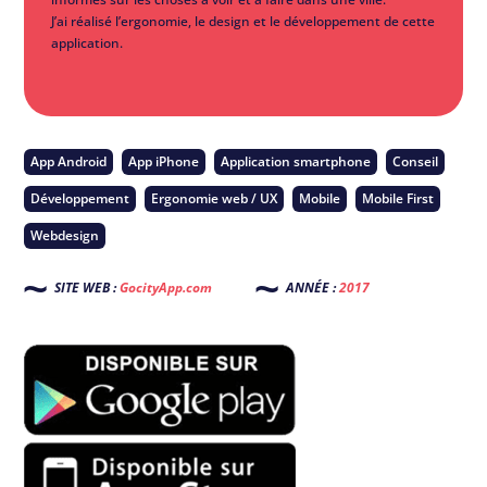
J’ai réalisé l’ergonomie, le design et le développement de cette
application.
App Android
App iPhone
Application smartphone
Conseil
Développement
Ergonomie web / UX
Mobile
Mobile First
Webdesign
SITE WEB :
GocityApp.com
ANNÉE :
2017