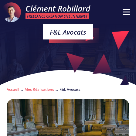
Clément Robillard
FREELANCE CRÉATION SITE INTERNET
F&L Avocats
Accueil
→
Mes Réalisations
→
F&L Avocats