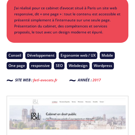
J’ai réalisé pour ce cabinet d’avocat situé à Paris un site web
responsive, dit « one page » : tout le contenu est accessible et
présenté simplement à l’internaute sur une seule page.
Présentation du cabinet, des compétences et services
proposés, le tout avec un design moderne et épuré.
Conseil
Développement
Ergonomie web / UX
Mobile
One page
responsive
SEO
Webdesign
Wordpress
SITE WEB :
fetl-avocats.fr
ANNÉE :
2017