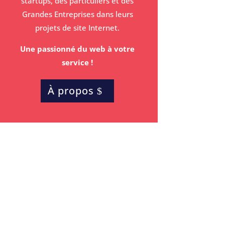
startups, des particuliers et des
Grandes Entreprises dans leurs
projets de site Internet.
Une passionné du web à votre
service !
À propos