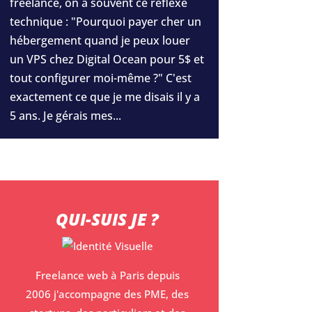
freelance, on a souvent ce réflexe
technique : "Pourquoi payer cher un
hébergement quand je peux louer
un VPS chez Digital Ocean pour 5$ et
tout configurer moi-même ?" C'est
exactement ce que je me disais il y a
5 ans. Je gérais mes...
QUI-SUIS JE ?
Freelance web à Paris depuis
2006 j'accompagne des PME, des