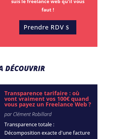
suis le freelance web qu'il vous
faut !
Prendre RDV
A DÉCOUVRIR
Transparence tarifaire : où
vont vraiment vos 100€ quand
vous payez un Freelance Web ?
par
Clément Robillard
Transparence totale :
Décomposition exacte d'une facture